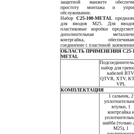
защитной манжете обеспечи
простоту монтажа и упрощ
обслуживание.
Набор
C25-100-METAL
предназн
для вводов М25. Для ввод
пластиковые коробки предусмот
дополнительная металличе
контргайка, обеспечиваю
соединение с пластиной заземления
ОБЛАСТЬ ПРИМЕНЕНИЯ C25-1
METAL
Подсоединител
набор для грею
кабелей BTV
QTVR, XTV, K
VPL
КОМПЛЕКТАЦИЯ
1 сальник, 2
уплотнительн
втулки, 1
контргайка 
уплотнительн
шайба (только 
М25), 1
изолирующа