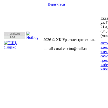
Вернуться
Ека
ул. 
21 а
(343
(мн
2026 © ХК Уралэлектротехника
авт
эле
e-mail : ural-electro@mail.ru
эле
сам
гре
кабе
кабе