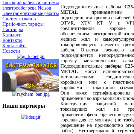
Греющий кабель и системы
Подсоединительные наборы
C25-
электрообогрева Nelson
METAL
предназначены 
Электромонтажные работы
подсоединения греющих кабелей 
Система заказов
QTVR, ХТV, КТ V и VP
Прайс-лист, тарифы
соединительной коробк
Партнеры
обеспечением электрической изол
Каталоги
медных жил и саморегулируе
Контакты
токопроводящего элемента грею
Карта сайта
кабеля. Оплетка греющего ка
Новости
подсоединяется непосредствен
корпусу металлического сальн
Подсоединительные
наборы C25-
METAL
могут использовать
металлическими соединитель
коробками или с пластико
коробками с пластиной заземле
Они также сертифицированы
применения во взрывоопасных зон
Конструкция защитной ман
Наши партнеры
токоведущих жил не треб
применения фена горячего воздуха
горелки для ее монтажа (не требу
разрешение на производство огн
работ). Неотверждаемый гермет