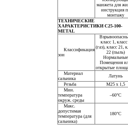
манжета для жи
инструкция п
монтажу
ТЕХНИЧЕСКИЕ
ХАРАКТЕРИСТИКИ C25-100-
METAL
Взрывоопасны
класс 1, класс
(газ), класс 21, 
Классификация
22 (пыль)
зон
Нормальные
Помещения и
открытые площ
Материал
Латунь
сальника
Резьба
M25 x 1,5
Мин.
температура
–60°C
окруж. среды
Макс.
допустимая
180°C
температура (для
сальника)