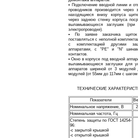
• Подключение вводной линии и о
проводников производится через 
находящиеся внизу корпуса щитк
через заднюю стенку корпуса пос
выламывающихся заглушек (при 
электропроводке).
• По заявке заказчика щито
поставляться с неполной комплекта
с комплектацией другими за
аппаратами, с "PE" и "N" шина
контактов.
• Окно в корпусе под вводной аппар
выламывающиеся заглушки для ус
аппаратов шириной от 3 модулей 
модулей (от 55мм до 117мм с шагом
ТЕХНИЧЕСКИЕ ХАРАКТЕРИСТ
Показатели
В
Номинальное напряжение, В
2
Номинальная частота, Гц
Степень защиты по ГОСТ 14254-
96:
-с закрытой крышкой
-с открытой крышкой