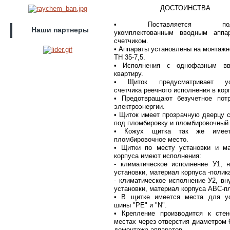
ДОСТОИНСТВА
• Поставляется полн
Наши партнеры
укомплектованным вводным аппа
счетчиком.
• Аппараты установлены на монтажн
ТН 35-7,5.
• Исполнения с однофазным в
квартиру.
• Щиток предусматривает ус
счетчика реечного исполнения в кор
• Предотвращают безучетное потр
электроэнергии.
• Щиток имеет прозрачную дверцу 
под пломбировку и пломбировочный 
• Кожух щитка так же имеет
пломбировочное место.
• Щитки по месту установки и ма
корпуса имеют исполнения:
- климатическое исполнение У1, 
установки, материал корпуса -полик
- климатическое исполнение У2, вн
установки, материал корпуса АВС-п
• В щитке имеется места для ус
шины "PE" и "N".
• Крепление производится к стен
местах через отверстия диаметром 
демонтажа аппаратов.