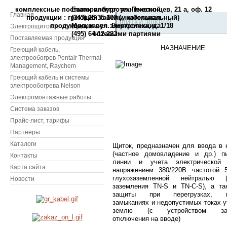
комплексные поставки электротехнической
Екатеринбург: ул. Пехотинцев, 21 а, оф. 12
Главная
продукции : греющий кабель, кабельная
(343) 25-35-100 (многоканальный)
ЩИТКИ 3ЩКВН2
продукция, и вся электротехника
Москва: ул. Бирюсинка, д. 1/18
Электрощитовое оборудование
(495) 64-12-223
оптовыми партиями
Поставляемая продукция
НАЗНАЧЕНИЕ
Греющий кабель,
электрообогрев Pentair Thermal
Management, Raychem
Греющий кабель и системы
электрообогрева Nelson
Электромонтажные работы
Система заказов
Прайс-лист, тарифы
Партнеры
Каталоги
Щиток, предназначен для ввода в 
(частное домовладение и др.) п
Контакты
линии и учета электрической 
Карта сайта
напряжением 380/220В частотой 
глухозаземленной нейтралью (
Новости
заземления TN-S и TN-C-S), а та
защиты при перегрузках, ко
замыканиях и недопустимых токах у
землю (с устройством защ
отключения на вводе)