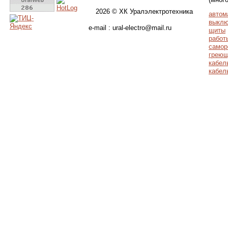
2026 © ХК Уралэлектротехника
автом
выклю
e-mail : ural-electro@mail.ru
щиты
работ
самор
греющ
кабел
кабел