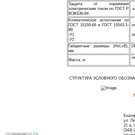
Защита от поражения
электрическим током по ГОСТ Р
к
МЭК536-94
Климатическое исполнение по
ГОСТ 15150-69 и ГОСТ 15543.1-
о
89:
-У1
о
-У2
Габаритные размеры (HxLxB),
19
мм
н
Масса, кг
СТРУКТУРА УСЛОВНОГО ОБОЗН
В
Екате
ул. П
21 а, 
(343) 
(мног