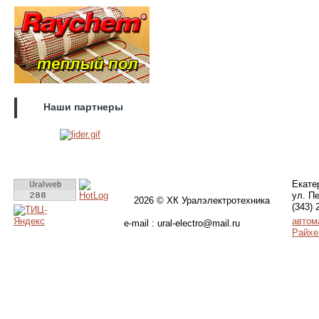
Наши партнеры
Екате
ул. Пе
2026 © ХК Уралэлектротехника
(343) 
автом
e-mail : ural-electro@mail.ru
Райх