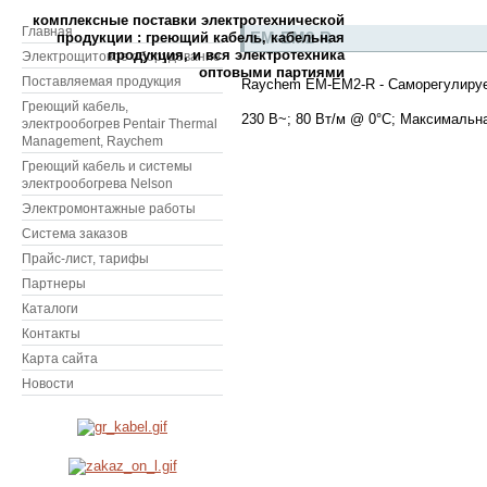
комплексные поставки электротехнической
Главная
EM-EM2-R
продукции : греющий кабель, кабельная
продукция, и вся электротехника
Электрощитовое оборудование
оптовыми партиями
Поставляемая продукция
Raychem EM-EM2-R - Саморегулируем
Греющий кабель,
230 В~; 80 Вт/м @ 0°C; Максимальн
электрообогрев Pentair Thermal
Management, Raychem
Греющий кабель и системы
электрообогрева Nelson
Электромонтажные работы
Система заказов
Прайс-лист, тарифы
Партнеры
Каталоги
Контакты
Карта сайта
Новости