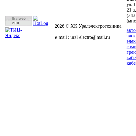
ул. 
21 а
(343
(мн
2026 © ХК Уралэлектротехника
авт
эле
e-mail : ural-electro@mail.ru
эле
сам
гре
кабе
кабе