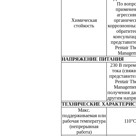
По вопр
применен
агресси
Химическая
органичес
стойкость
коррозионны
обратитес
консультац
представите
Pentair Th
Managem
НАПРЯЖЕНИЕ ПИТАНИЯ
230 В пере
тока (свяжи
представите
Pentair Th
Managemen
получения д
другим напр
ТЕХНИЧЕСКИЕ ХАРАКТЕРИ
Макс.
поддерживаемая или
рабочая температура
110°
(непрерывная
работа)