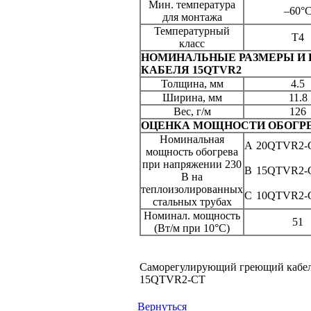
Мин. температура
–60°
для монтажа
Температурный
Т4
класс
НОМИНАЛЬНЫЕ РАЗМЕРЫ И 
КАБЕЛЯ 15QTVR2
Толщина, мм
4.5
Ширина, мм
11.8
Вес, г/м
126
ОЦЕНКА МОЩНОСТИ ОБОГР
Номинальная
A
20QTVR2-
мощность обогрева
при напряжении 230
B
15QTVR2-
В на
теплоизолированных
C
10QTVR2-
стальных трубах
Номинал. мощность
51
(Вт/м при 10°C)
Саморегулирующий греющий кабе
15QTVR2-CT
Вернуться