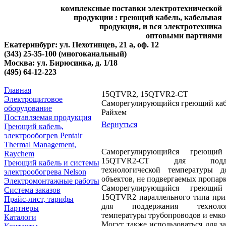
комплексные поставки электротехнической
продукции : греющий кабель, кабельная
продукция, и вся электротехника
оптовыми партиями
Екатеринбург: ул. Пехотинцев, 21 а, оф. 12
(343) 25-35-100 (многоканальный)
Москва: ул. Бирюсинка, д. 1/18
(495) 64-12-223
Главная
15QTVR2, 15QTVR2-CT
Электрощитовое
Саморегулирующийся греющий каб
оборудование
Райхем
Поставляемая продукция
Вернуться
Греющий кабель,
электрообогрев Pentair
Thermal Management,
Саморегулирующийся греющий
Raychem
15QTVR2-CT для подде
Греющий кабель и системы
технологической температуры 
электрообогрева Nelson
объектов, не подвергаемых пропарк
Электромонтажные работы
Саморегулирующийся греющий
Система заказов
15QTVR2 параллельного типа при
Прайс-лист, тарифы
для поддержания технолог
Партнеры
температуры трубопроводов и емко
Каталоги
Могут также использоваться для з