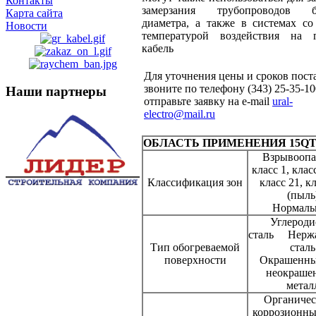
Контакты
замерзания трубопроводов б
Карта сайта
диаметра, а также в системах со
Новости
температурой воздействия на 
кабель
Для уточнения цены и сроков пост
звоните по телефону (343) 25-35-10
Наши партнеры
отправьте заявку на e-mail
ural-
electro@mail.ru
ОБЛАСТЬ ПРИМЕНЕНИЯ 15Q
Взрывоопа
класс 1, класс
Классификация зон
класс 21, к
(пыль
Нормаль
Углероди
сталь Нерж
Тип обогреваемой
сталь
поверхности
Окрашенны
неокраше
метал
Органичес
коррозионны