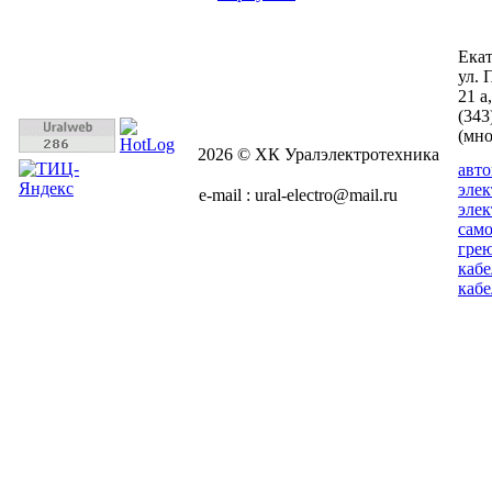
Ека
ул. 
21 а
(343
(мн
2026 © ХК Уралэлектротехника
авт
эле
e-mail : ural-electro@mail.ru
эле
сам
гре
кабе
кабе