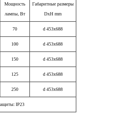
Мощность
Габаритные размеры
лампы, Вт
DxH mm
70
d 453x688
100
d 453x688
150
d 453x688
125
d 453x688
250
d 453x688
защиты: IP23