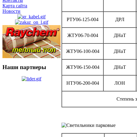
Контакты
Карта сайта
Новости
РТУ06-125-004
ДРЛ
ЖТУ06-70-004
ДНаТ
ЖТУ06-100-004
ДНаТ
Наши партнеры
ЖТУ06-150-004
ДНаТ
НТУ06-200-004
ЛОН
Степень 