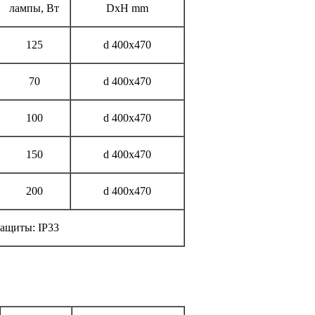
лампы, Вт
DxH mm
125
d 400x470
70
d 400x470
100
d 400x470
150
d 400x470
200
d 400x470
защиты: IP33