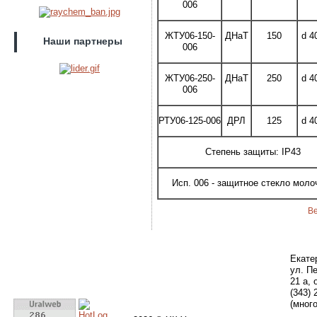
006
ЖТУ06-150-
ДНаТ
150
d 4
Наши партнеры
006
ЖТУ06-250-
ДНаТ
250
d 4
006
РТУ06-125-006
ДРЛ
125
d 4
Степень защиты: IP43
Исп. 006 - защитное стекло моло
В
Екате
ул. П
21 а, 
(343) 
(мног