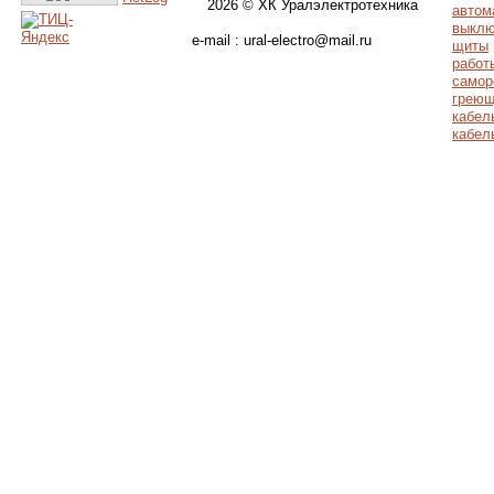
2026 © ХК Уралэлектротехника
автом
выклю
e-mail : ural-electro@mail.ru
щиты
работ
самор
греющ
кабел
кабел