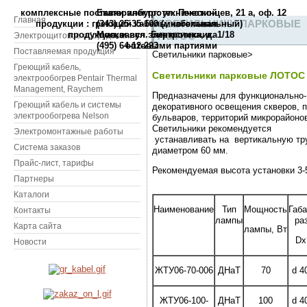
комплексные поставки электротехнической
Екатеринбург: ул. Пехотинцев, 21 а, оф. 12
Главная
СВЕТИЛЬНИКИ ПАРКОВЫЕ
продукции : греющий кабель, кабельная
(343) 25-35-100 (многоканальный)
продукция, и вся электротехника
Москва: ул. Бирюсинка, д. 1/18
ЛОТОС
Электрощитовое оборудование
(495) 64-12-223
оптовыми партиями
Поставляемая продукция
Светильники парковые>
Греющий кабель,
Светильники парковые ЛОТОС
электрообогрев Pentair Thermal
Management, Raychem
Предназначены для функционально-
Греющий кабель и системы
декоративного освещения скверов, п
электрообогрева Nelson
бульваров, территорий микрорайонов
Светильники рекомендуется
Электромонтажные работы
устанавливать на вертикальную тр
Система заказов
диаметром 60 мм.
Прайс-лист, тарифы
Рекомендуемая высота установки 3-
Партнеры
Каталоги
Наименование
Тип
Мощность
Габ
Контакты
лампы
ра
Карта сайта
лампы, Вт
Dx
Новости
ЖТУ06-70-006
ДНаТ
70
d 4
ЖТУ06-100-
ДНаТ
100
d 4