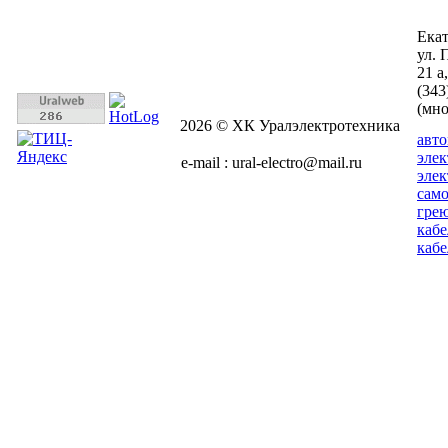
Ека
ул. 
21 а
(343
(мн
2026 © ХК Уралэлектротехника
авт
эле
e-mail : ural-electro@mail.ru
эле
сам
гре
кабе
кабе