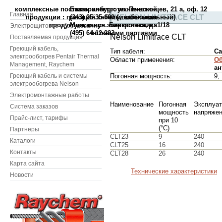
комплексные поставки электротехнической
Екатеринбург: ул. Пехотинцев, 21 а, оф. 12
Главная
NELSON LIMITRACE CLT
продукции : греющий кабель, кабельная
(343) 25-35-100 (многоканальный)
продукция, и вся электротехника
Москва: ул. Бирюсинка, д. 1/18
Электрощитовое оборудование
(495) 64-12-223
оптовыми партиями
Nelson Limitrace CLT
Поставляемая продукция
Греющий кабель,
Тип кабеля:
С
электрообогрев Pentair Thermal
Области применения:
Об
Management, Raychem
ан
Греющий кабель и системы
Погонная мощность:
9,
электрообогрева Nelson
Электромонтажные работы
Наименование
Погонная
Эксплуат
Система заказов
мощность
напряже
Прайс-лист, тарифы
при 10
(°С)
Партнеры
СLT23
9
240
Каталоги
СLT25
16
240
Контакты
СLT28
26
240
Карта сайта
Технические характеристики
Новости