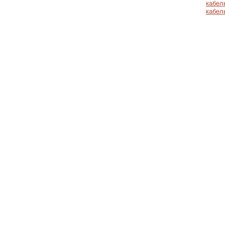
кабел
кабел