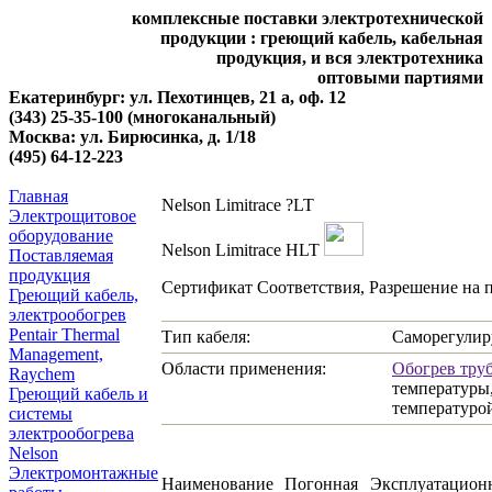
комплексные поставки электротехнической
продукции : греющий кабель, кабельная
продукция, и вся электротехника
оптовыми партиями
Екатеринбург: ул. Пехотинцев, 21 а, оф. 12
(343) 25-35-100 (многоканальный)
Москва: ул. Бирюсинка, д. 1/18
(495) 64-12-223
Главная
Nelson Limitrace ?LT
Электрощитовое
оборудование
Nelson Limitrace НLT
Поставляемая
продукция
Сертификат Соответствия, Разрешение на 
Греющий кабель,
электрообогрев
Pentair Thermal
Тип кабеля:
Саморегули
Management,
Области применения:
Обогрев тру
Raychem
температуры,
Греющий кабель и
температуро
системы
электрообогрева
Nelson
Электромонтажные
Наименование
Погонная
Эксплуатацион