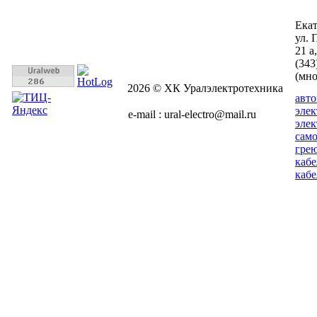
Ека
ул. 
21 а
(343
(мн
2026 © ХК Уралэлектротехника
авт
эле
e-mail : ural-electro@mail.ru
эле
сам
гре
кабе
кабе