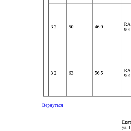
RA
3 2
50
46,9
901
RA
3 2
63
56,5
901
Вернуться
Ека
ул. 