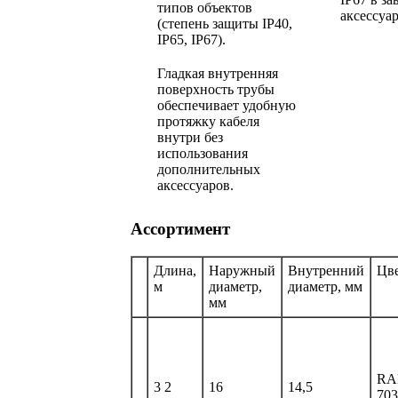
типов объектов
аксессуар
(степень защиты IP40,
IP65, IP67).
Гладкая внутренняя
поверхность трубы
обеспечивает удобную
протяжку кабеля
внутри без
использования
дополнительных
аксессуаров.
Ассортимент
Длина,
Наружный
Внутренний
Цв
м
диаметр,
диаметр, мм
мм
RA
3 2
16
14,5
703