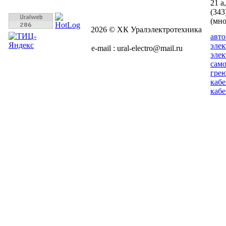
21 а
(343
(мн
2026 © ХК Уралэлектротехника
авт
эле
e-mail : ural-electro@mail.ru
эле
сам
гре
кабе
кабе