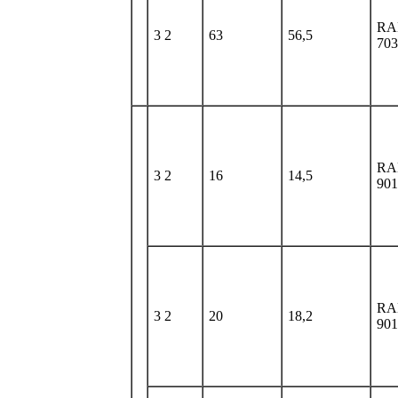
RA
3 2
63
56,5
703
RA
3 2
16
14,5
901
RA
3 2
20
18,2
901