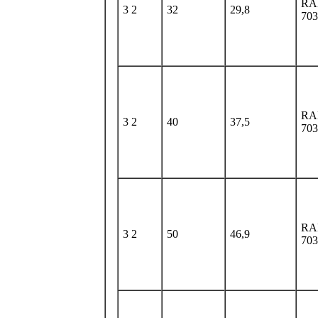
RA
3 2
32
29,8
703
RA
3 2
40
37,5
703
RA
3 2
50
46,9
703