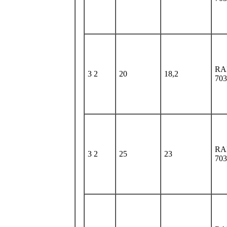
RA
3 2
20
18,2
703
RA
3 2
25
23
703