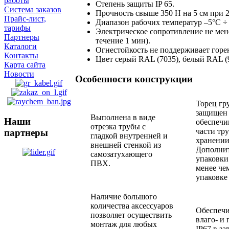
работы
Степень защиты IP 65.
Система заказов
Прочность свыше 350 Н на 5 см при 
Прайс-лист,
Диапазон рабочих температур –5°С ÷
тарифы
Электрическое сопротивление не мен
Партнеры
течение 1 мин).
Каталоги
Огнестойкость не поддерживает горе
Контакты
Цвет серый RAL (7035), белый RAL (
Карта сайта
Новости
Особенности конструкции
Торец гр
защищен 
Выполнена в виде
Наши
обеспечи
отрезка трубы с
части тр
партнеры
гладкой внутренней и
хранении
внешней стенкой из
Дополнит
самозатухающего
упаковки
ПВХ.
менее чем
упаковке
Наличие большого
количества аксессуаров
Обеспечи
позволяет осуществить
влаго- и
монтаж для любых
IP67 в з