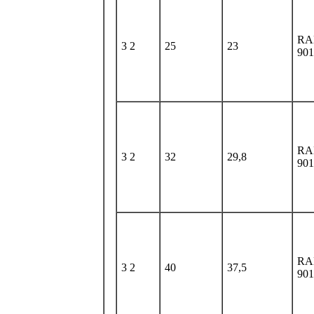
RA
3 2
25
23
901
RA
3 2
32
29,8
901
RA
3 2
40
37,5
901