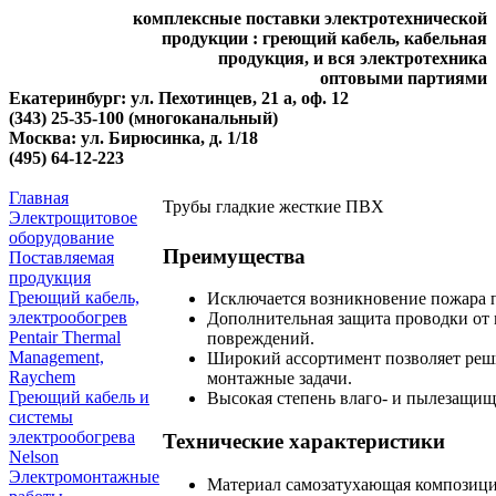
комплексные поставки электротехнической
продукции : греющий кабель, кабельная
продукция, и вся электротехника
оптовыми партиями
Екатеринбург: ул. Пехотинцев, 21 а, оф. 12
(343) 25-35-100 (многоканальный)
Москва: ул. Бирюсинка, д. 1/18
(495) 64-12-223
Главная
Трубы гладкие жесткие ПВХ
Электрощитовое
оборудование
Преимущества
Поставляемая
продукция
Греющий кабель,
Исключается возникновение пожара 
электрообогрев
Дополнительная защита проводки от
Pentair Thermal
повреждений.
Management,
Широкий ассортимент позволяет реш
Raychem
монтажные задачи.
Греющий кабель и
Высокая степень влаго- и пылезащищ
системы
электрообогрева
Технические характеристики
Nelson
Электромонтажные
Материал самозатухающая композиц