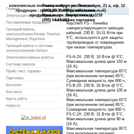
комплексные поставки электротехнической
Екатеринбург: ул. Пехотинцев, 21 а, оф. 12
Главная
FS-X-2X
продукции : греющий кабель, кабельная
(343) 25-35-100 (многоканальный)
продукция, и вся электротехника
Москва: ул. Бирюсинка, д. 1/18
Электрощитовое оборудование
(495) 64-12-223
оптовыми партиями
Поставляемая продукция
Raychem FS - Линейка
саморегулирующихся греющих
Греющий кабель,
кабелей, 230 В, 10-31 Вт/м при
электрообогрев Pentair Thermal
5°C, используется для защиты
Management, Raychem
трубопроводов от повреждения
Греющий кабель и системы
при низких температурах.
электрообогрева Nelson
FS-A-2X: 230 В; 10 Вт/м @ 5°C;
Электромонтажные работы
Максимальная длина цепи 150 м
Система заказов
(16 A);
Максимальная температура 65°C
Прайс-лист, тарифы
(при включенном питании) 85°C;
Партнеры
Суммарная мощность при 800 ч;
Каталоги
FS-B-2X: 230 В; 26 Вт/м @ 5°C;
Максимальная длина цепи 105 м
Контакты
(16 A);
Карта сайта
Максимальная температура 65°C
(при включенном питании) 85°C;
Новости
Суммарная мощность при 800 ч;
FS-C-2X: 230 В; 31 Вт/м @ 5°C;
Максимальная длина цепи 90 м
(16 A);
Максимальная температура 95°C
(при включенном питании);