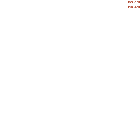
кабел
кабел