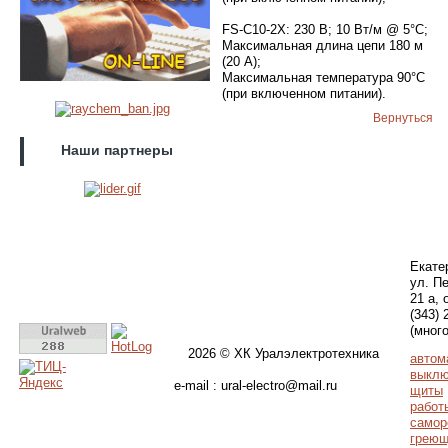
FS-C10-2X: 230 В; 10 Вт/м @ 5°C;
Максимальная длина цепи 180 м
(20 A);
Максимальная температура 90°C
(при включенном питании).
Вернуться
Наши партнеры
Екате
ул. П
21 а, 
(343) 
(мног
2026 © ХК Уралэлектротехника
автом
выклю
e-mail : ural-electro@mail.ru
щиты
работ
самор
греющ