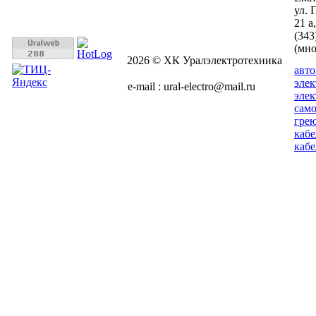
ул. 
21 а
(343
(мн
2026 © ХК Уралэлектротехника
авт
эле
e-mail : ural-electro@mail.ru
эле
сам
гре
кабе
кабе