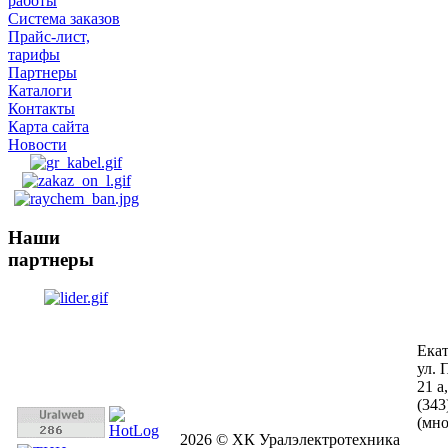
работы
Система заказов
Прайс-лист,
тарифы
Партнеры
Каталоги
Контакты
Карта сайта
Новости
Наши
партнеры
Ека
ул. 
21 а
(343
(мн
2026 © ХК Уралэлектротехника