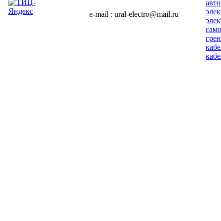
авт
эле
e-mail : ural-electro@mail.ru
эле
сам
гре
кабе
кабе