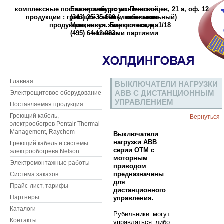
комплексные поставки электротехнической
Екатеринбург: ул. Пехотинцев, 21 а, оф. 12
продукции : греющий кабель, кабельная
(343) 25-35-100 (многоканальный)
продукция, и вся электротехника
Москва: ул. Бирюсинка, д. 1/18
(495) 64-12-223
оптовыми партиями
Главная
ВЫКЛЮЧАТЕЛИ НАГРУЗКИ
ABB С ДИСТАНЦИОННЫМ
Электрощитовое оборудование
УПРАВЛЕНИЕМ
Поставляемая продукция
Греющий кабель,
Вернуться
электрообогрев Pentair Thermal
Management, Raychem
Выключатели
нагрузки ABB
Греющий кабель и системы
серии OTM с
электрообогрева Nelson
моторным
Электромонтажные работы
приводом
предназначены
Система заказов
для
Прайс-лист, тарифы
дистанционного
Партнеры
управления.
Каталоги
Рубильники могут
Контакты
управляться либо