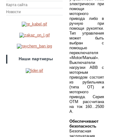
электрически при
Карта сайта
помощи
Новости
моторного
привода либо в
ручную при
помощи рукоятки.
Тип управления
может быть
выбран с
помощью
переключателя
«Motor/Manual».
Наши партнеры
Выключатели
нагрузки ABB с
моторным
приводом состоят
из рубильника
(типа OT) и
моторного
привода. Серия
OTM рассчитана
на ток 160...2500
А.
Обеспечивают
безопасность
Безопасная
эксплуатация