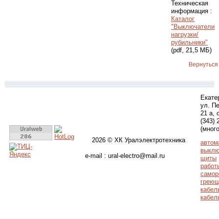
Техническая
информация :
Каталог
"Выключатели
нагрузки/
рубильники"
(pdf, 21,5 МБ)
Вернуться
Екате
ул. П
21 а, 
(343) 
(мног
2026 © ХК Уралэлектротехника
автом
выклю
e-mail : ural-electro@mail.ru
щиты
работ
самор
греющ
кабел
кабел