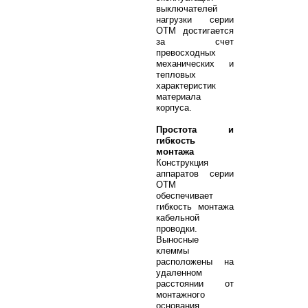
выключателей
нагрузки серии
OTM достигается
за счет
превосходных
механических и
тепловых
характеристик
материала
корпуса.
Простота и
гибкость
монтажа
Конструкция
аппаратов серии
ОТМ
обеспечивает
гибкость монтажа
кабельной
проводки.
Выносные
клеммы
расположены на
удаленном
расстоянии от
монтажного
основания