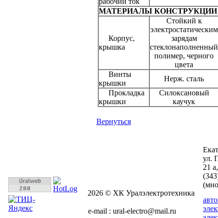
рабочий ток
МАТЕРИАЛЫ КОНСТРУКЦИИ
Стойкий к
электростатическим
Корпус,
зарядам
крышка
стеклонаполненный
полимер, черного
цвета
Винты
Нерж. сталь
крышки
Прокладка
Силоксановый
крышки
каучук
Вернуться
Ека
ул. 
21 а
(343
(мн
2026 © ХК Уралэлектротехника
авт
эле
e-mail : ural-electro@mail.ru
эле