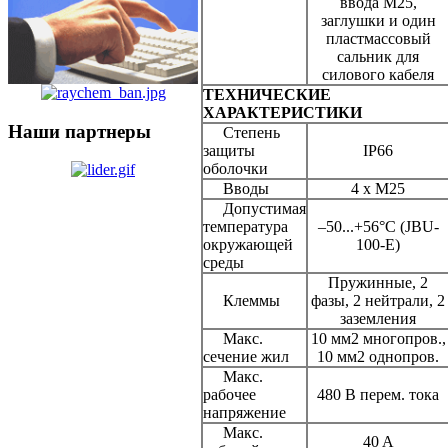
ввода М25,
заглушки и один
пластмассовый
сальник для
силового кабеля
ТЕХНИЧЕСКИЕ
ХАРАКТЕРИСТИКИ
Наши партнеры
Степень
защиты
IP66
оболочки
Вводы
4 x M25
Допустимая
температура
–50...+56°C (JBU-
окружающей
100-E)
среды
Пружинные, 2
Клеммы
фазы, 2 нейтрали, 2
заземления
Макс.
10 мм2 многопров.,
сечение жил
10 мм2 однопров.
Макс.
рабочее
480 В перем. тока
напряжение
Макс.
40 A