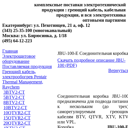
комплексные поставки электротехнической
продукции : греющий кабель, кабельная
продукция, и вся электротехника
оптовыми партиями
Екатеринбург: ул. Пехотинцев, 21 а, оф. 12
(343) 25-35-100 (многоканальный)
Москва: ул. Бирюсинка, д. 1/18
(495) 64-12-223
Главная
JBU-100-E Соединительная коробк
Электрощитовое
Скачать подробное описание JBU-
оборудование
100 (PDF)
Поставляемая продукция
Вернутьс
Греющий кабель,
электрообогрев Pentair
Thermal Management,
Raychem
3BTV2-CT
Соединительная коробка JBU-10
5BTV2-CT
предназначена для подвода питани
8BTV2-CT
к нескольким (до трех
10BTV2-CT
саморегулируемым греющи
10QTVR2-CT
кабелям BTV, QTVR, XTV, KT
15QTVR2-CT
или VPL.
20QTVR2-CT
Коробка
JBU-100-