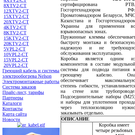
4XTV2-CT
сертифицирована РТВ
8XTV2-CT
Госгортехнадзором РФ
12XTV2-CT
Проматомнадзором Беларуси, МЧ
15XTV2-CT
Казахстана и Госгортехнадзоро
20XTV2-CT
Украины для применения в
4KTV2-CT
взрывоопасных зонах.
8KTV2-CT
Пружинные клеммы обеспечивае
15KTV2-CT
быстроту монтажа и безопасную
20KTV2-CT
надежную и не требующу
5VPL2-CT
обслуживания эксплуатацию.
10VPL2-CT
Коробка является одним и
15VPL2-CT
компонентов в составе модульно
20VPL2-CT
системы для подвода питания 
Греющий кабель и системы
греющему кабелю. Он
электрообогрева Nelson
обеспечивает максимальну
Электромонтажные работы
степень гибкости, устанавливаетс
Система заказов
на стене или трубопроводе
Прайс-лист, тарифы
Подсоединительные наборы (М25
Партнеры
и наборы для уплотнения проход
Каталоги
через теплоизоляцию нужн
Контакты
заказывать отдельно.
Карта сайта
ОПИСАНИЕ
Новости
Коробка имеет
четыре резьбовых